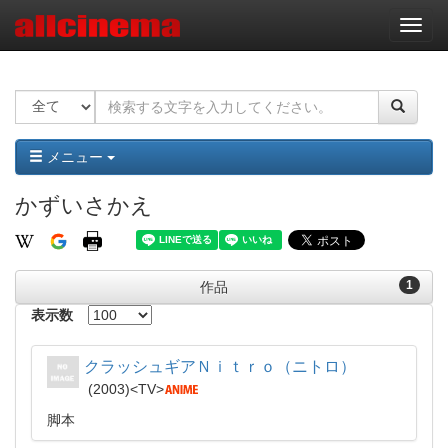
ナ
ビ
ゲ
ー
シ
ョ
ン
メニュー
かずいさかえ
1
作品
表示数
クラッシュギアＮｉｔｒｏ（ニトロ）
2003
TV
脚本