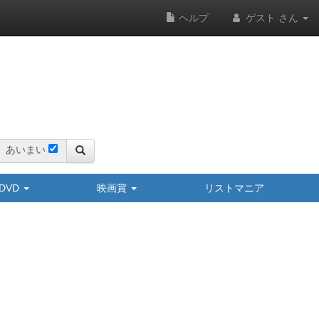
ヘルプ
ゲスト さん
あいまい
y/DVD
映画賞
リストマニア