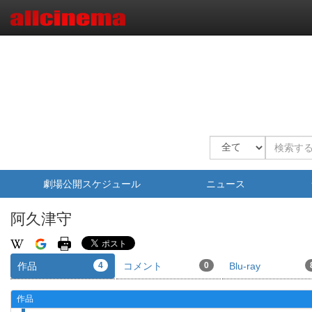
劇場公開スケジュール
ニュース
阿久津守
作品
4
コメント
0
Blu-ray
作品