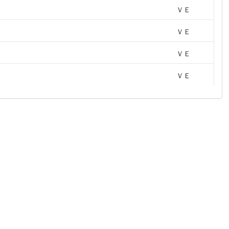
ＶＥ
ＶＥ
ＶＥ
ＶＥ