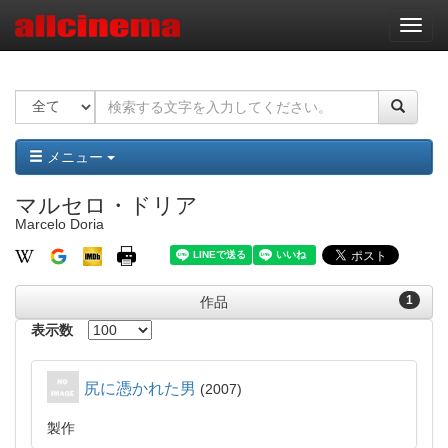
ナ
ビ
ゲ
ー
シ
ョ
ン
メニュー
マルセロ・ドリア
Marcelo Doria
1
作品
表示数
尻に憑かれた男
2007
製作