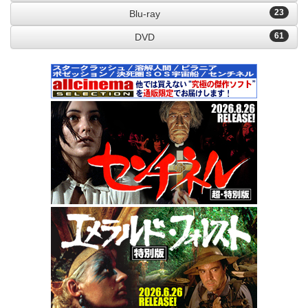
23
Blu-ray
61
DVD