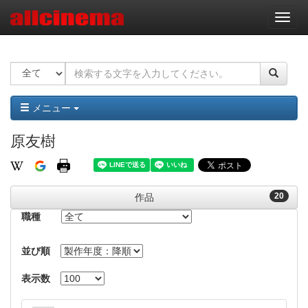
ナ
ビ
ゲ
ー
シ
ョ
ン
メニュー
原友樹
20
作品
職種
並び順
表示数