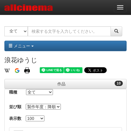
ナ
ビ
ゲ
ー
シ
ョ
ン
メニュー
浪花ゆうじ
10
作品
職種
並び順
表示数