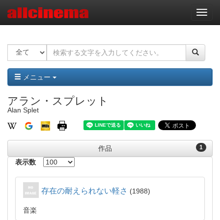
ナ
ビ
ゲ
ー
シ
ョ
ン
メニュー
アラン・スプレット
Alan Splet
1
作品
表示数
存在の耐えられない軽さ
1988
音楽