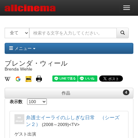
ナ
ビ
ゲ
ー
シ
ョ
ン
メニュー
ブレンダ・ウィール
Brenda Wehle
4
作品
表示数
弁護士イーライのふしぎな日常 （シーズ
ン２）
2008～2009
TV
ゲスト出演