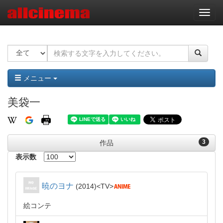
ナ
ビ
ゲ
ー
シ
ョ
ン
メニュー
美袋一
3
作品
表示数
暁のヨナ
2014
TV
絵コンテ