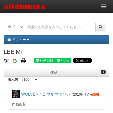
ナ
ビ
ゲ
ー
シ
ョ
ン
メニュー
LEE MI
1
作品
表示数
WOLVERINE ウルヴァリン
2010
TV
作画監督