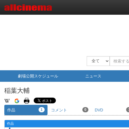
劇場公開スケジュール
ニュース
稲葉大輔
作品
1
コメント
0
DVD
作品