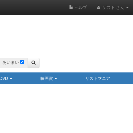
ヘルプ
ゲスト さん
あいまい
y/DVD
映画賞
リストマニア