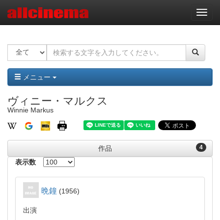
ナ
ビ
ゲ
ー
シ
ョ
ン
メニュー
ヴィニー・マルクス
Winnie Markus
4
作品
表示数
晩鐘
1956
出演