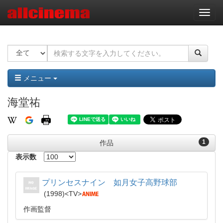
ナ
ビ
ゲ
ー
シ
ョ
ン
メニュー
海堂祐
1
作品
表示数
プリンセスナイン 如月女子高野球部
1998
TV
作画監督