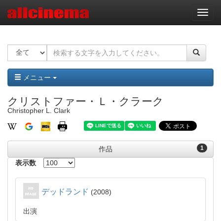
ナ
ビ
ゲ
ー
シ
ョ
ン
メニュー
クリストファー・Ｌ・クラーク
Christopher L. Clark
1
作品
表示数
デッドランド
2008
出演