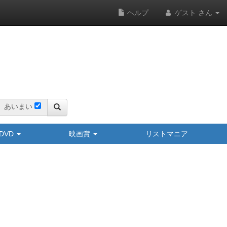
ヘルプ
ゲスト さん
あいまい
y/DVD
映画賞
リストマニア