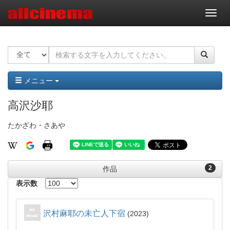
ナ
ビ
ゲ
ー
シ
ョ
ン
メニュー
高沢沙耶
たかざわ・さあや
2
作品
表示数
沢村麻耶の未亡人下宿
2023