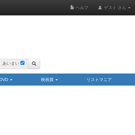
ヘルプ
ゲスト さん
あいまい
y/DVD
映画賞
リストマニア