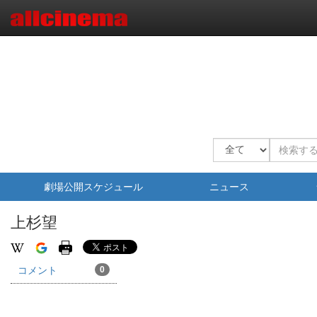
劇場公開スケジュール
ニュース
上杉望
コメント
0