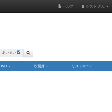
ヘルプ
ゲスト さん
あいまい
y/DVD
映画賞
リストマニア