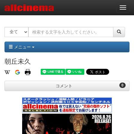
ナ
ビ
ゲ
ー
シ
ョ
ン
メニュー
朝丘未久
0
コメント