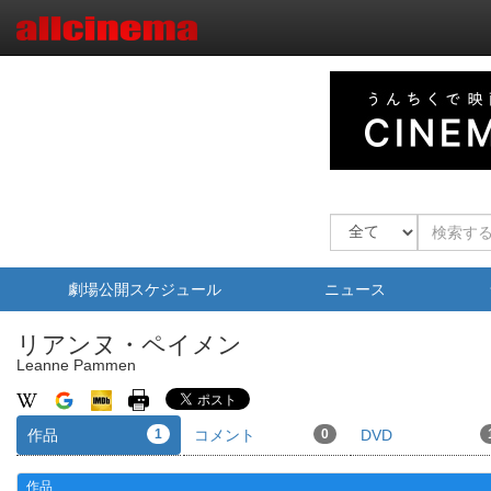
劇場公開スケジュール
ニュース
リアンヌ・ペイメン
Leanne Pammen
作品
1
コメント
0
DVD
作品