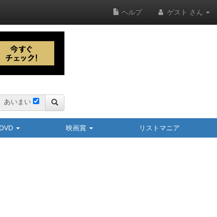
ヘルプ
ゲスト さん
あいまい
y/DVD
映画賞
リストマニア