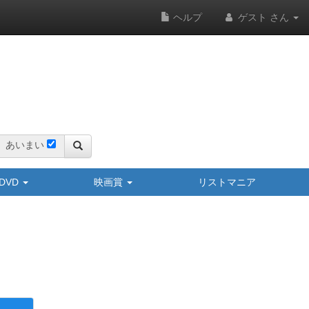
ヘルプ
ゲスト さん
あいまい
y/DVD
映画賞
リストマニア