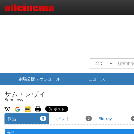
劇場公開スケジュール
ニュース
サム・レヴィ
Sam Levy
作品
9
コメント
0
Blu-ray
作品