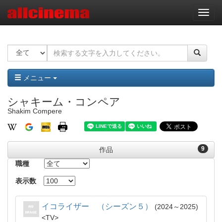
ナ
ビ
ゲ
ー
シ
ョ
ン
メニュー
シャキーム・コンペア
Shakim Compere
9
作品
職種
表示数
イコライザー （シーズン５）
2024～2025
TV