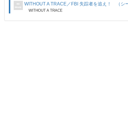
WITHOUT A TRACE／FBI 失踪者を追え！ （
WITHOUT A TRACE