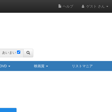
ヘルプ
ゲスト さん
あいまい
y/DVD
映画賞
リストマニア