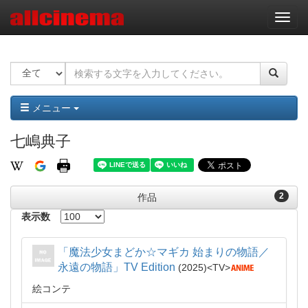
ナ
ビ
ゲ
ー
シ
ョ
ン
メニュー
七嶋典子
2
作品
表示数
「魔法少女まどか☆マギカ 始まりの物語／
永遠の物語」TV Edition
2025
TV
絵コンテ