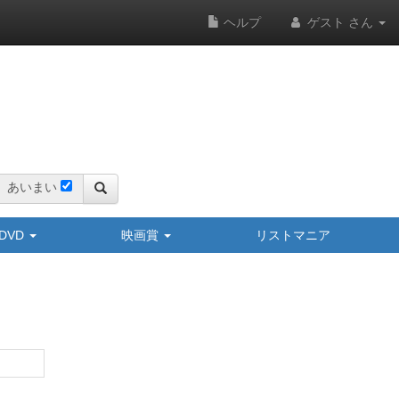
ヘルプ
ゲスト さん
あいまい
y/DVD
映画賞
リストマニア