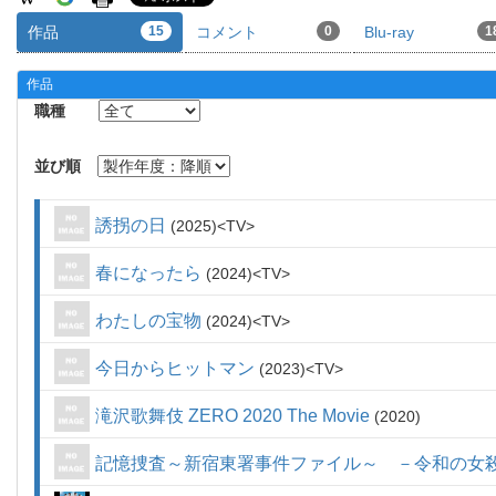
作品
15
コメント
0
Blu-ray
1
作品
職種
並び順
誘拐の日
2025
TV
春になったら
2024
TV
わたしの宝物
2024
TV
今日からヒットマン
2023
TV
滝沢歌舞伎 ZERO 2020 The Movie
2020
記憶捜査～新宿東署事件ファイル～ －令和の女