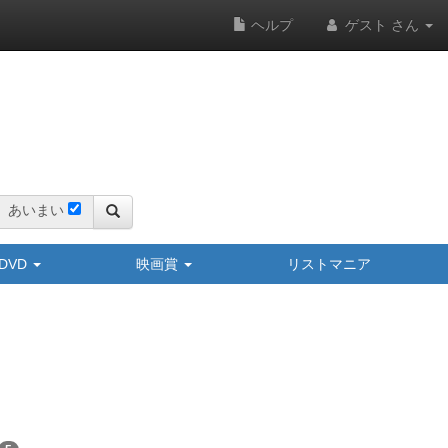
ヘルプ
ゲスト さん
あいまい
y/DVD
映画賞
リストマニア