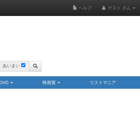
ヘルプ
ゲスト さん
あいまい
y/DVD
映画賞
リストマニア