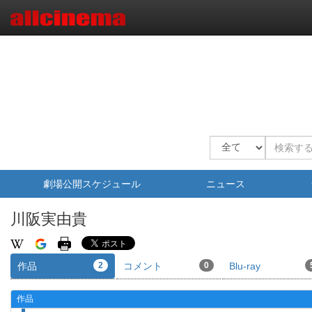
劇場公開スケジュール
ニュース
川阪実由貴
作品
2
コメント
0
Blu-ray
作品