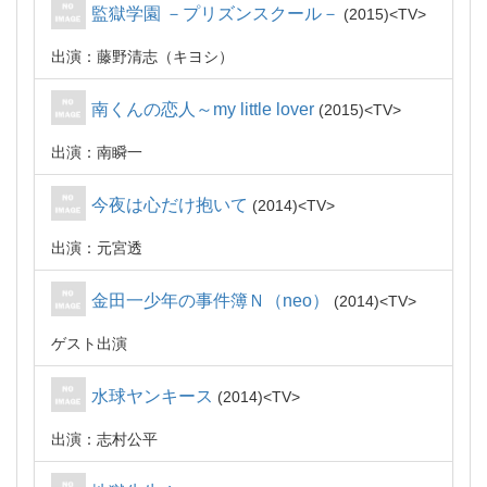
監獄学園 －プリズンスクール－
2015
TV
出演：藤野清志（キヨシ）
南くんの恋人～my little lover
2015
TV
出演：南瞬一
今夜は心だけ抱いて
2014
TV
出演：元宮透
金田一少年の事件簿Ｎ（neo）
2014
TV
ゲスト出演
水球ヤンキース
2014
TV
出演：志村公平