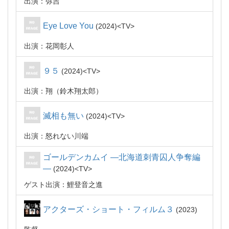
出演：弥吉
Eye Love You
2024
TV
出演：花岡彰人
９５
2024
TV
出演：翔（鈴木翔太郎）
滅相も無い
2024
TV
出演：怒れない川端
ゴールデンカムイ ―北海道刺青囚人争奪編
―
2024
TV
ゲスト出演：鯉登音之進
アクターズ・ショート・フィルム３
2023