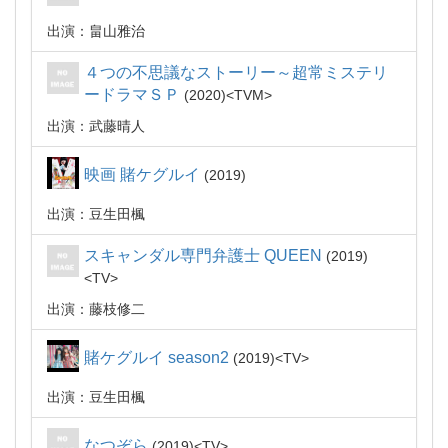
出演：畠山雅治
４つの不思議なストーリー～超常ミステリ
ードラマＳＰ
2020
TVM
出演：武藤晴人
映画 賭ケグルイ
2019
出演：豆生田楓
スキャンダル専門弁護士 QUEEN
2019
TV
出演：藤枝修二
賭ケグルイ season2
2019
TV
出演：豆生田楓
なつぞら
2019
TV