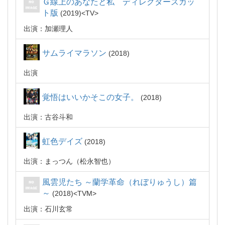
Ｇ線上のあなたと私 ディレクターズカッ
ト版
2019
TV
出演：加瀬理人
サムライマラソン
2018
出演
覚悟はいいかそこの女子。
2018
出演：古谷斗和
虹色デイズ
2018
出演：まっつん（松永智也）
風雲児たち ～蘭学革命（れぼりゅうし）篇
～
2018
TVM
出演：石川玄常