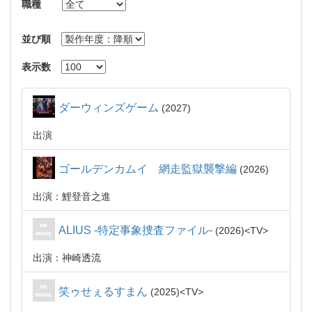
職種
並び順
表示数
ダーウィンズゲーム
2027
出演
ゴールデンカムイ 網走監獄襲撃編
2026
出演：鯉登音之進
ALIUS -特定事象捜査ファイル-
2026
TV
出演：神崎透流
笑ゥせぇるすまん
2025
TV