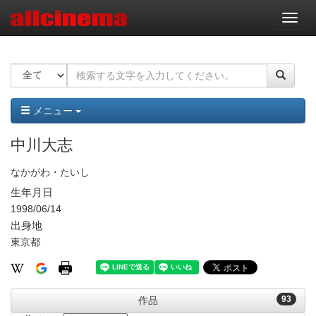
ナ
ビ
ゲ
ー
シ
ョ
ン
メニュー
中川大志
なかがわ・たいし
生年月日
1998/06/14
出身地
東京都
93
作品