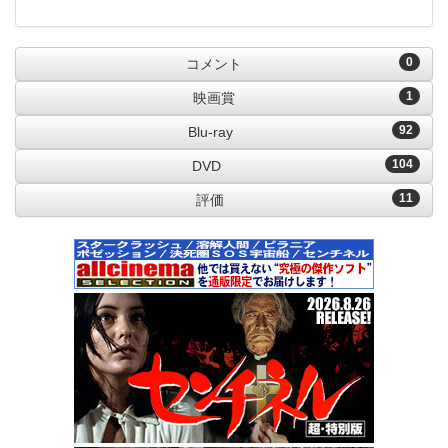
0
コメント
1
映画賞
92
Blu-ray
104
DVD
11
評価