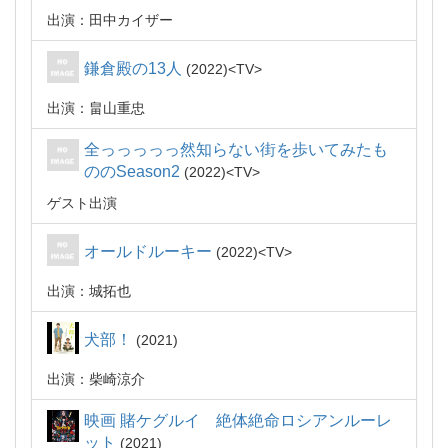
出演：田中カイザー
鎌倉殿の13人
2022
TV
出演：畠山重忠
全っっっっっ然知らない街を歩いてみたも
ののSeason2
2022
TV
ゲスト出演
オールドルーキー
2022
TV
出演：城拓也
犬部！
2021
出演：柴崎涼介
映画 賭ケグルイ 絶体絶命ロシアンルーレ
ット
2021