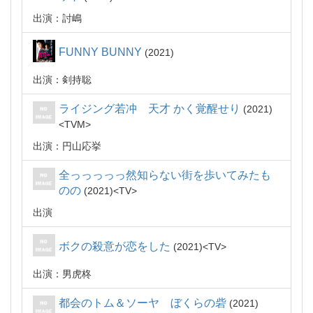
出演：討嶋
FUNNY BUNNY
2021
出演：剣持聡
ライジング若冲 天才 かく覚醒せり
2021
TVM
出演：円山応挙
全っっっっっ然知らない街を歩いてみたも
のの
2021
TV
出演
ボクの殺意が恋をした
2021
TV
出演：男虎柊
都会のトム＆ソーヤ ぼくらの砦
2021