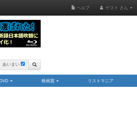
ヘルプ
ゲスト さん
あいまい
y/DVD
映画賞
リストマニア