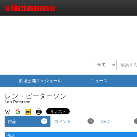
劇場公開スケジュール
ニュース
レン・ピーターソン
Len Peterson
作品
1
コメント
0
DVD
作品