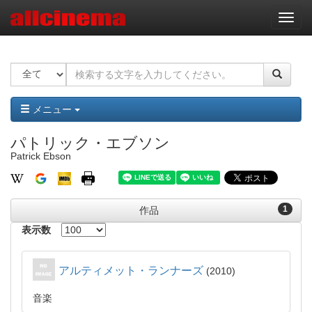
ナ
ビ
ゲ
ー
シ
ョ
ン
メニュー
パトリック・エブソン
Patrick Ebson
1
作品
表示数
アルティメット・ランナーズ
2010
音楽