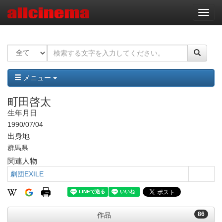
ナ
ビ
ゲ
ー
シ
ョ
ン
メニュー
町田啓太
生年月日
1990/07/04
出身地
群馬県
関連人物
劇団EXILE
86
作品