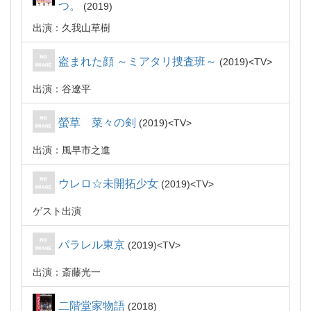
つ。
2019
出演：久我山草樹
盗まれた顔 ～ミアタリ捜査班～
2019
TV
出演：谷遼平
螢草 菜々の剣
2019
TV
出演：風早市之進
ウレロ☆未開拓少女
2019
TV
ゲスト出演
パラレル東京
2019
TV
出演：斎藤光一
二階堂家物語
2018