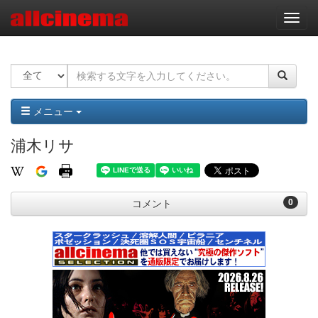
ナ
ビ
ゲ
ー
シ
ョ
ン
メニュー
浦木リサ
0
コメント