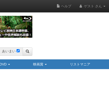
ヘルプ
ゲスト さん
あいまい
y/DVD
映画賞
リストマニア