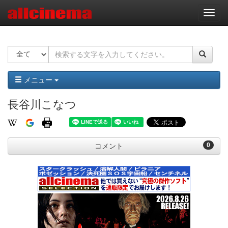
ナ
ビ
ゲ
ー
シ
ョ
ン
メニュー
長谷川こなつ
0
コメント