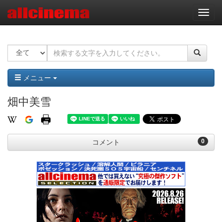
ナ
ビ
ゲ
ー
シ
ョ
ン
メニュー
畑中美雪
0
コメント