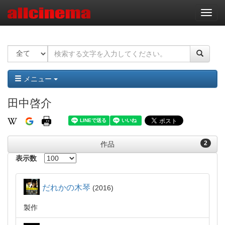
ナ
ビ
ゲ
ー
シ
ョ
ン
メニュー
田中啓介
2
作品
表示数
だれかの木琴
2016
製作