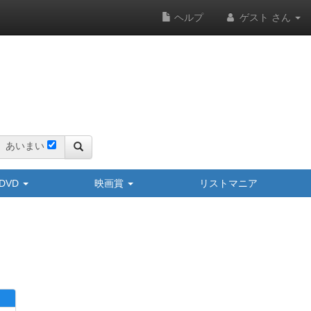
ヘルプ
ゲスト さん
あいまい
y/DVD
映画賞
リストマニア