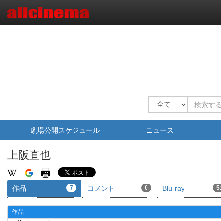
劇場公開スケジュール
ニュース
上阪直也
作品
7
コメント
0
Blu-ray
5
作品