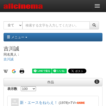
ナ
ビ
ゲ
ー
シ
ョ
ン
メニュー
吉川誠
同名異人：
吉川誠
1
作品
表示数
新・エースをねらえ！
1978
TV