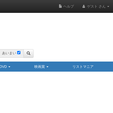
ヘルプ
ゲスト さん
あいまい
y/DVD
映画賞
リストマニア