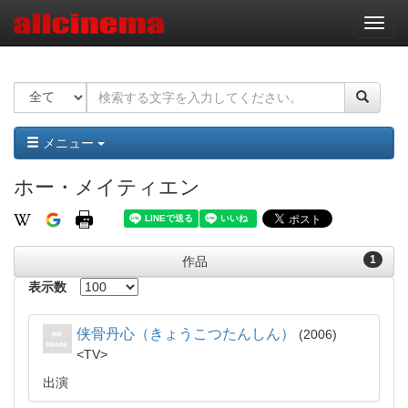
ナ
ビ
ゲ
ー
シ
ョ
ン
メニュー
ホー・メイティエン
1
作品
表示数
侠骨丹心（きょうこつたんしん）
2006
TV
出演