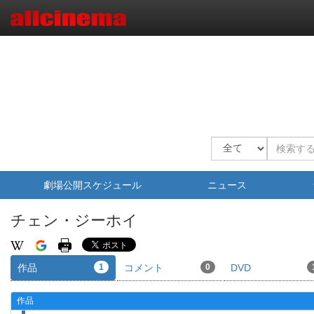
劇場公開スケジュール
ニュース
チェン・ジーホイ
作品
1
コメント
0
DVD
作品