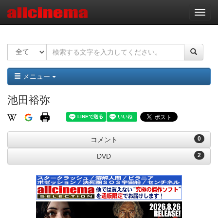
ナ
ビ
ゲ
ー
シ
ョ
ン
メニュー
池田裕弥
0
コメント
2
DVD