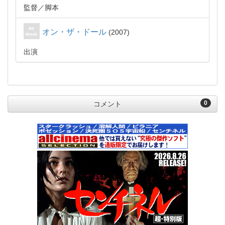
監督
脚本
オン・ザ・ドール
2007
出演
0
コメント