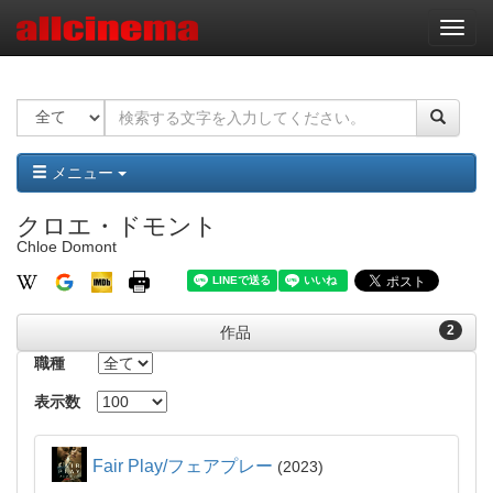
ナ
ビ
ゲ
ー
シ
ョ
ン
メニュー
クロエ・ドモント
Chloe Domont
2
作品
職種
表示数
Fair Play/フェアプレー
2023