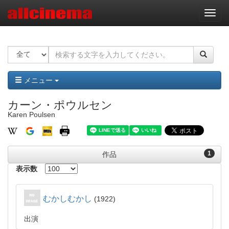
ナ
ビ
ゲ
ー
シ
ョ
ン
メニュー
カーン・ポウルセン
Karen Poulsen
1
作品
表示数
むかしむかし
1922
出演