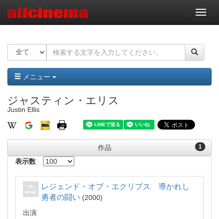
ナ
ビ
ゲ
ー
シ
ョ
ン
メニュー
ジャスティン・エリス
Justin Ellis
1
作品
表示数
レジェンド・オブ・エクリプス 導かれし
勇者の闘い
2000
出演