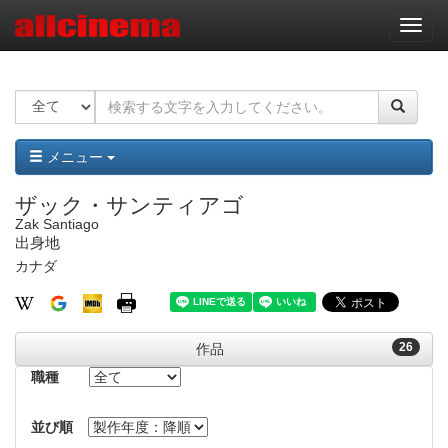
ナ
ビ
ゲ
ー
シ
ョ
ン
メニュー
ザック・サンティアゴ
Zak Santiago
出身地
カナダ
26
作品
職種
並び順