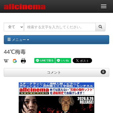
ナ
ビ
ゲ
ー
シ
ョ
ン
メニュー
44℃梅毒
0
コメント