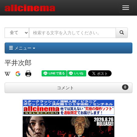
ナ
ビ
ゲ
ー
シ
ョ
ン
メニュー
平井次郎
0
コメント