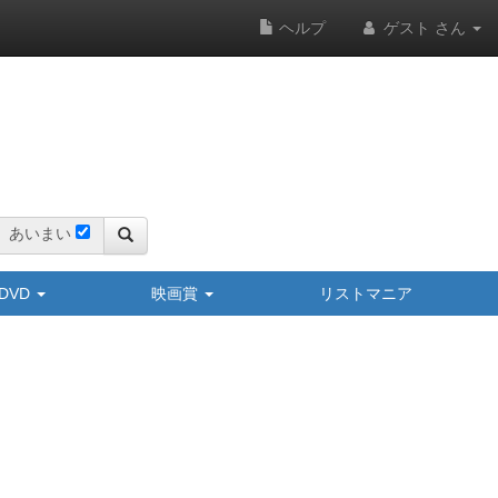
ヘルプ
ゲスト さん
あいまい
y/DVD
映画賞
リストマニア