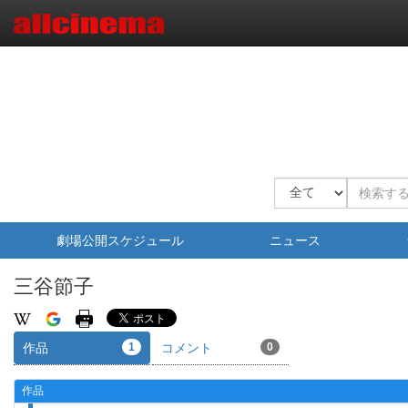
劇場公開スケジュール
ニュース
三谷節子
作品
1
コメント
0
作品